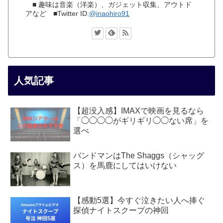
■ 趣味は音楽（洋楽）、ガジェット収集、アウトド
アなど ■Twitter ID:
@inaohiro91
人気記事
【超没入感】IMAXで映画を見るなら
「◯◯◯◯がギリギリ◯◯ない席」を
選べ
バンドマンはThe Shaggs（シャッグ
ス）を馬鹿にしてはいけない
【感動5選】今すぐ泣きたい人へ捧ぐ
探偵ナイトスクープの神回