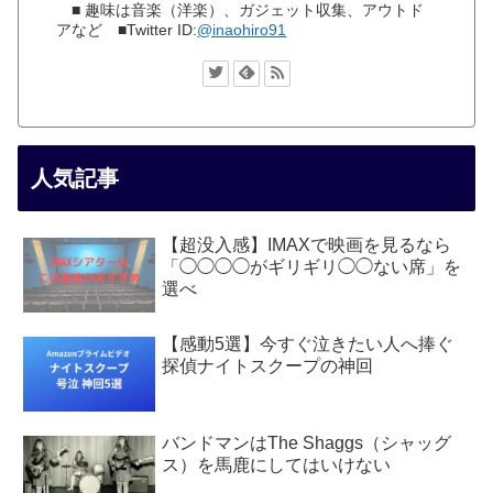
■ 趣味は音楽（洋楽）、ガジェット収集、アウトド
アなど ■Twitter ID:
@inaohiro91
人気記事
【超没入感】IMAXで映画を見るなら
「◯◯◯◯がギリギリ◯◯ない席」を
選べ
【感動5選】今すぐ泣きたい人へ捧ぐ
探偵ナイトスクープの神回
バンドマンはThe Shaggs（シャッグ
ス）を馬鹿にしてはいけない