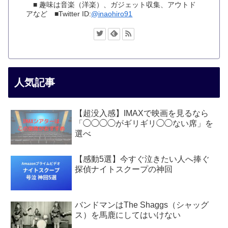
■ 趣味は音楽（洋楽）、ガジェット収集、アウトド
アなど ■Twitter ID:
@inaohiro91
人気記事
【超没入感】IMAXで映画を見るなら
「◯◯◯◯がギリギリ◯◯ない席」を
選べ
【感動5選】今すぐ泣きたい人へ捧ぐ
探偵ナイトスクープの神回
バンドマンはThe Shaggs（シャッグ
ス）を馬鹿にしてはいけない