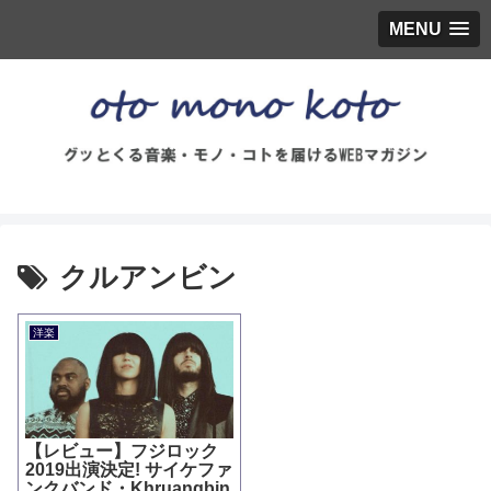
MENU
クルアンビン
洋楽
【レビュー】フジロック
2019出演決定! サイケファ
ンクバンド・Khruangbin